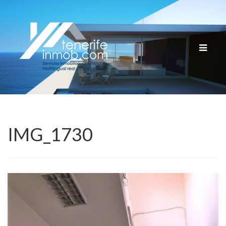
Cambia
navega
IMG_1730